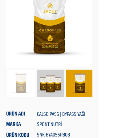
ÜRÜN ADI
CALSO PASS | BYPASS YAĞI
MARKA
SPONT NUTRİ
ÜRÜN KODU
SNK-BYA055R808