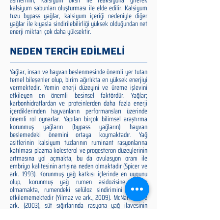
asitlerinin, kalsiyum oksit ile reaksiyona girerek
kalsiyum sabunları oluşturması ile elde edilir. Kalsiyum
tuzu bypass yağlar, kalsiyum içeriği nedeniyle diğer
yağlar ile kıyasla sindirilebilirliği yüksek olduğundan net
enerji miktarı çok daha yüksektir.
NEDEN TERCİH EDİLMELİ
Yağlar, insan ve hayvan beslenmesinde önemli yer tutan
temel bileşenler olup, birim ağırlıkta en yüksek enerjiyi
vermektedir. Yemin enerji düzeyini ve üreme işlevini
etkileyen en önemli besinsel faktördür. Yağlar;
karbonhidratlardan ve proteinlerden daha fazla enerji
içerdiklerinden hayvanların performansları üzerinde
önemli rol oynarlar. Yapılan birçok bilimsel araştırma
korunmuş yağların (bypass yağların) hayvan
beslemedeki önemini ortaya koymaktadır. Yağ
asitlerinin kalsiyum tuzlarının ruminant rasyonlarına
katılması plazma kolesterol ve progesteron düzeylerinin
artmasına yol açmakta, bu da ovulasyon oranı ile
embriyo kalitesinin artışına neden olmaktadır (Spicer ve
ark. 1993). Korunmuş yağ katkısı içlerinde en uygunu
olup, korunmuş yağ rumen asidozisine neden
olmamakta, rumendeki selüloz sindirimini olumsuz
etkilememektedir (Yilmaz ve ark., 2009). McNamara ve
ark. (2003), süt sığırlarında rasyona yağ ilavesinin
üreme performansı üzerine etkilerini inceledikleri