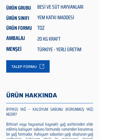
BESİ VE SÜT HAYVANLARI
ÜRÜN GRUBU
YEM KATKI MADDESİ
ÜRÜN SINIFI
TOZ
ÜRÜN FORMU
AMBALAJ
20 KG KRAFT
MENŞEİ
TÜRKİYE - YERLİ ÜRETİM
TALEP FORMU
ÜRÜN HAKKINDA
BYPASS YAĞ – KALSİYUM SABUNU (KORUNMUŞ YAĞ)
NEDİR?
Bitkisel veya hayvansal kaynaklı yağ asitlerinden elde
edilmiş kalsiyum sabunu formunda rumenden korunmuş
bir yağ formudur. Kalsiyum sabunları yağı oluşturan yağ