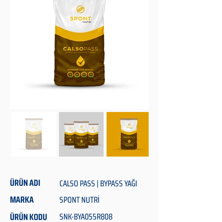
ÜRÜN ADI
CALSO PASS | BYPASS YAĞI
MARKA
SPONT NUTRİ
ÜRÜN KODU
SNK-BYA055R808