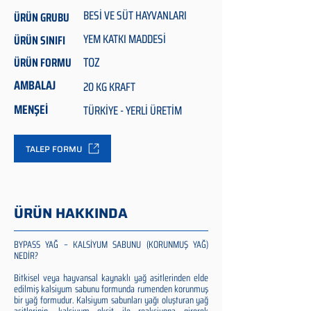
BESİ VE SÜT HAYVANLARI
ÜRÜN GRUBU
YEM KATKI MADDESİ
ÜRÜN SINIFI
TOZ
ÜRÜN FORMU
AMBALAJ
20 KG KRAFT
MENŞEİ
TÜRKİYE - YERLİ ÜRETİM
TALEP FORMU
ÜRÜN HAKKINDA
BYPASS YAĞ – KALSİYUM SABUNU (KORUNMUŞ YAĞ)
NEDİR?
Bitkisel veya hayvansal kaynaklı yağ asitlerinden elde
edilmiş kalsiyum sabunu formunda rumenden korunmuş
bir yağ formudur. Kalsiyum sabunları yağı oluşturan yağ