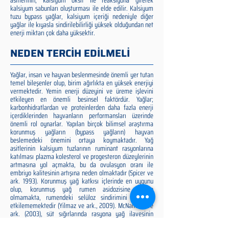
asitlerinin, kalsiyum oksit ile reaksiyona girerek
kalsiyum sabunları oluşturması ile elde edilir. Kalsiyum
tuzu bypass yağlar, kalsiyum içeriği nedeniyle diğer
yağlar ile kıyasla sindirilebilirliği yüksek olduğundan net
enerji miktarı çok daha yüksektir.
NEDEN TERCİH EDİLMELİ
Yağlar, insan ve hayvan beslenmesinde önemli yer tutan
temel bileşenler olup, birim ağırlıkta en yüksek enerjiyi
vermektedir. Yemin enerji düzeyini ve üreme işlevini
etkileyen en önemli besinsel faktördür. Yağlar;
karbonhidratlardan ve proteinlerden daha fazla enerji
içerdiklerinden hayvanların performansları üzerinde
önemli rol oynarlar. Yapılan birçok bilimsel araştırma
korunmuş yağların (bypass yağların) hayvan
beslemedeki önemini ortaya koymaktadır. Yağ
asitlerinin kalsiyum tuzlarının ruminant rasyonlarına
katılması plazma kolesterol ve progesteron düzeylerinin
artmasına yol açmakta, bu da ovulasyon oranı ile
embriyo kalitesinin artışına neden olmaktadır (Spicer ve
ark. 1993). Korunmuş yağ katkısı içlerinde en uygunu
olup, korunmuş yağ rumen asidozisine neden
olmamakta, rumendeki selüloz sindirimini olumsuz
etkilememektedir (Yilmaz ve ark., 2009). McNamara ve
ark. (2003), süt sığırlarında rasyona yağ ilavesinin
üreme performansı üzerine etkilerini inceledikleri