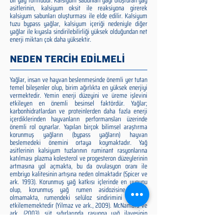
bir yağ formudur. Kalsiyum sabunları yağı oluşturan yağ
asitlerinin, kalsiyum oksit ile reaksiyona girerek
kalsiyum sabunları oluşturması ile elde edilir. Kalsiyum
tuzu bypass yağlar, kalsiyum içeriği nedeniyle diğer
yağlar ile kıyasla sindirilebilirliği yüksek olduğundan net
enerji miktarı çok daha yüksektir.
NEDEN TERCİH EDİLMELİ
Yağlar, insan ve hayvan beslenmesinde önemli yer tutan
temel bileşenler olup, birim ağırlıkta en yüksek enerjiyi
vermektedir. Yemin enerji düzeyini ve üreme işlevini
etkileyen en önemli besinsel faktördür. Yağlar;
karbonhidratlardan ve proteinlerden daha fazla enerji
içerdiklerinden hayvanların performansları üzerinde
önemli rol oynarlar. Yapılan birçok bilimsel araştırma
korunmuş yağların (bypass yağların) hayvan
beslemedeki önemini ortaya koymaktadır. Yağ
asitlerinin kalsiyum tuzlarının ruminant rasyonlarına
katılması plazma kolesterol ve progesteron düzeylerinin
artmasına yol açmakta, bu da ovulasyon oranı ile
embriyo kalitesinin artışına neden olmaktadır (Spicer ve
ark. 1993). Korunmuş yağ katkısı içlerinde en uygunu
olup, korunmuş yağ rumen asidozisine neden
olmamakta, rumendeki selüloz sindirimini olumsuz
etkilememektedir (Yilmaz ve ark., 2009). McNamara ve
ark. (2003), süt sığırlarında rasyona yağ ilavesinin