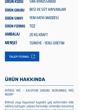
ÜRÜN KODU
SNK-BYA055R808
BESİ VE SÜT HAYVANLARI
ÜRÜN GRUBU
YEM KATKI MADDESİ
ÜRÜN SINIFI
TOZ
ÜRÜN FORMU
AMBALAJ
20 KG KRAFT
MENŞEİ
TÜRKİYE - YERLİ ÜRETİM
TALEP FORMU
ÜRÜN HAKKINDA
BYPASS YAĞ – KALSİYUM SABUNU (KORUNMUŞ YAĞ)
NEDİR?
Bitkisel veya hayvansal kaynaklı yağ asitlerinden elde
edilmiş kalsiyum sabunu formunda rumenden korunmuş