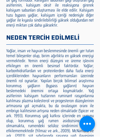
bir yağ formudur. Kalsiyum sabunları yağı oluşturan yağ
asitlerinin, kalsiyum oksit ile reaksiyona girerek
kalsiyum sabunları oluşturması ile elde edilir. Kalsiyum
tuzu bypass yağlar, kalsiyum içeriği nedeniyle diğer
yağlar ile kıyasla sindirilebilirliği yüksek olduğundan net
enerji miktarı çok daha yüksektir.
NEDEN TERCİH EDİLMELİ
Yağlar, insan ve hayvan beslenmesinde önemli yer tutan
temel bileşenler olup, birim ağırlıkta en yüksek enerjiyi
vermektedir. Yemin enerji düzeyini ve üreme işlevini
etkileyen en önemli besinsel faktördür. Yağlar;
karbonhidratlardan ve proteinlerden daha fazla enerji
içerdiklerinden hayvanların performansları üzerinde
önemli rol oynarlar. Yapılan birçok bilimsel araştırma
korunmuş yağların (bypass yağların) hayvan
beslemedeki önemini ortaya koymaktadır. Yağ
asitlerinin kalsiyum tuzlarının ruminant rasyonlarına
katılması plazma kolesterol ve progesteron düzeylerinin
artmasına yol açmakta, bu da ovulasyon oranı ile
embriyo kalitesinin artışına neden olmaktadır (Spicer ve
ark. 1993). Korunmuş yağ katkısı içlerinde en uygunu
olup, korunmuş yağ rumen asidozisine neden
olmamakta, rumendeki selüloz sindirimini olumsuz
etkilememektedir (Yilmaz ve ark., 2009). McNamara ve
ark. (2003), süt sığırlarında rasyona yağ ilavesinin