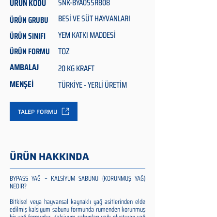
ÜRÜN KODU
SNK-BYA055R808
BESİ VE SÜT HAYVANLARI
ÜRÜN GRUBU
YEM KATKI MADDESİ
ÜRÜN SINIFI
TOZ
ÜRÜN FORMU
AMBALAJ
20 KG KRAFT
MENŞEİ
TÜRKİYE - YERLİ ÜRETİM
TALEP FORMU
ÜRÜN HAKKINDA
BYPASS YAĞ – KALSİYUM SABUNU (KORUNMUŞ YAĞ)
NEDİR?
Bitkisel veya hayvansal kaynaklı yağ asitlerinden elde
edilmiş kalsiyum sabunu formunda rumenden korunmuş