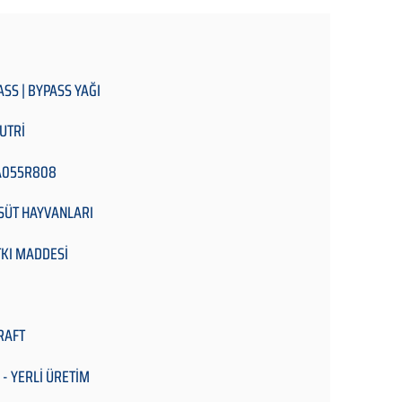
ASS | BYPASS YAĞI
UTRİ
A055R808
 SÜT HAYVANLARI
KI MADDESİ
RAFT
 - YERLİ ÜRETİM