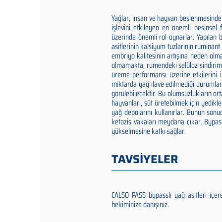
Yağlar, insan ve hayvan beslenmesinde 
işlevini etkileyen en önemli besinsel 
üzerinde önemli rol oynarlar. Yapılan
asitlerinin kalsiyum tuzlarının ruminan
embriyo kalitesinin artışına neden ol
olmamakta, rumendeki selüloz sindirimi
üreme performansı üzerine etkilerini inc
miktarda yağ ilave edilmediği durumlar
görülebilecektir. Bu olumsuzlukların o
hayvanları, süt üretebilmek için yedikle
yağ depolarını kullanırlar. Bunun sonu
ketozis vakaları meydana çıkar. Bypass
yükselmesine katkı sağlar.
TAVSİYELER
CALSO PASS bypasslı yağ asitleri iç
hekiminize danışınız.