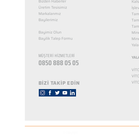
Bizden Haberler
Kals
Üretim Tesisimiz
İşle
Markalarımız
Tama
Bayilerimiz
Tam
Tama
Bayimiz Olun
Mine
Bayilik Talep Formu
Mine
KUZEY NUTRİTİON
Yala
MÜŞTERİ HİZMETLERİ
YAL
0850 888 05 05
VİT
VİT
BİZİ TAKİP EDİN
VİT
© Copyright