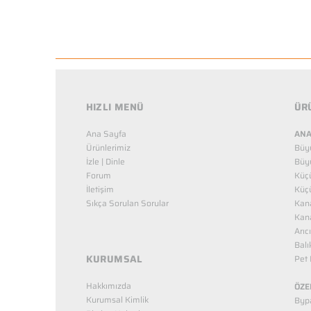
HIZLI MENÜ
ÜR
Ana Sayfa
ANA
Ürünlerimiz
Büy
İzle | Dinle
Büy
Forum
Küç
İletişim
Küç
Sıkça Sorulan Sorular
Kana
Kana
Arıc
Balı
KURUMSAL
Pet 
Hakkımızda
ÖZE
Kurumsal Kimlik
Bypa