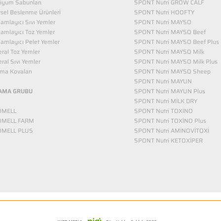
iyum Sabunları
SPONT Nutri GROW CALF
vsel Beslenme Ürünleri
SPONT Nutri HOOFTY
mlayıcı Sıvı Yemler​
SPONT Nutri MAYSO
amlayıcı Toz Yemler
SPONT Nutri MAYSO Beef
mlayıcı Pelet Yemler
SPONT Nutri MAYSO Beef Plus
ral Toz Yemler
SPONT Nutri MAYSO Milk
ral Sıvı Yemler
SPONT Nutri MAYSO Milk Plus
ma Kovaları
SPONT Nutri MAYSO Sheep
SPONT Nutri MAYUN
AMA GRUBU
SPONT Nutri MAYUN Plus
SPONT Nutri MİLK DRY
OMELL
SPONT Nutri TOXİNO
OMELL FARM
SPONT Nutri TOXİNO Plus
OMELL PLUS
SPONT Nutri AMİNOVİTOXİ
SPONT Nutri KETOXİPER