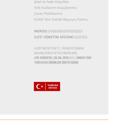
İptal ve İade Koşulları
Site Kullanım Koşullarımız
Çerez Politikamız
KVKK Veri Sahibi Başvuru Formu
MERSİS
0168085293500001
İLETİ YÖNETİM SİSTEMİ
622355
KUZEY NUTRİTİON T.C. TARIM VE ORMAN
BAKANLIĞINCA YETKİLENDİRİLMİŞ
aTR-0500076 | 20.06.2018
NOLU
ONAYA TABİ
YEM KATKI ÜRÜNLERİ ÜRETİCİSİDİR