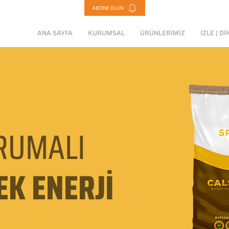
ABONE OLUN
ANA SAYFA
KURUMSAL
ÜRÜNLERİMİZ
İZLE | Dİ
RUMALI
EK ENERJİ