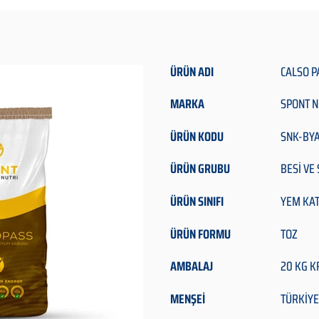
ÜRÜN ADI
CALSO P
MARKA
SPONT N
ÜRÜN KODU
SNK-BY
ÜRÜN GRUBU
BESİ VE
ÜRÜN SINIFI
YEM KAT
ÜRÜN FORMU
TOZ
AMBALAJ
20 KG K
MENŞEİ
TÜRKİYE