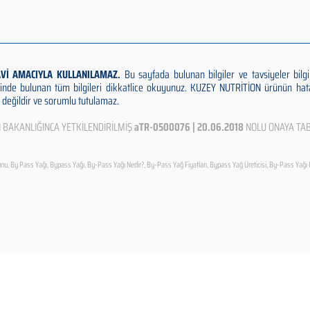
AVİ AMACIYLA KULLANILAMAZ.
Bu sayfada bulunan bilgiler ve tavsiyeler bil
inde bulunan tüm bilgileri dikkatlice okuyunuz. KUZEY NUTRİTİON ürünün hat
değildir ve sorumlu tutulamaz.
N BAKANLIĞINCA YETKİLENDİRİLMİŞ
aTR-0500076 | 20.06.2018
NOLU ONAYA TAB
u, By Pass Yağı, Bypass Yağı, By-Pass Yağı Nedir?, By-Pass Yağ Fiyatları, Bypass Yağ Üreticisi, By-Pass Yağı 