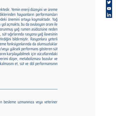
ektedir. Yemin enerji düzeyini ve üreme
rdiklerinden hayvanların performansları
medeki önemini ortaya koymaktadır. Yağ
a yol açmakta, bu da ovulasyon oranı ile
, korunmuş yağ rumen asidozisine neden
süt sığırlarında rasyona yağ ilavesinin
irdiğini bildirmiştir. Rasyonlara yeterli
üreme fonksiyonlarında da olumsuzluklar
 ve/veya yüksek performans gösteren süt
arını karşılayabilmek için vücutlarındaki
 verimi düşer, metabolizması bozulur ve
kalmasını et, süt ve döl performansının
an besleme uzmanınıza veya veteriner