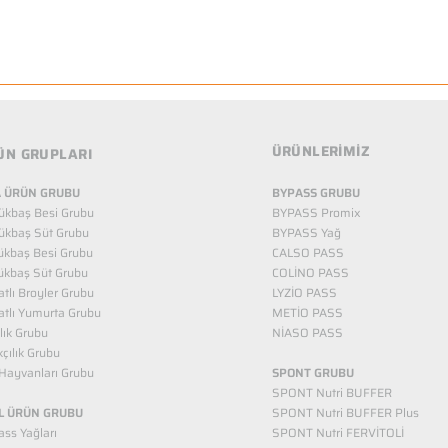
ÜRÜNLERİMİZ
ÜN GRUPLARI
 ÜRÜN GRUBU
BYPASS GRUBU
ükbaş Besi Grubu
BYPASS Promix
ükbaş Süt Grubu
BYPASS Yağ
ükbaş Besi Grubu
CALSO PASS
ükbaş Süt Grubu
COLİNO PASS
tlı Broyler Grubu
LYZİO PASS
tlı Yumurta Grubu
METİO PASS
ılık Grubu
NİASO PASS
kçılık Grubu
Hayvanları Grubu
SPONT GRUBU
SPONT Nutri BUFFER
L ÜRÜN GRUBU
SPONT Nutri BUFFER Plus
ss Yağları
SPONT Nutri FERVİTOLİ