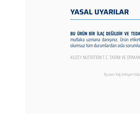
YASAL UYARILAR
BU ÜRÜN BİR İLAÇ DEĞİLDİR VE TED
mutlaka uzmana danışınız. Ürün etiket
olumsuz tüm durumlardan asla sorumlu 
KUZEY NUTRİTİON T.C. TARIM VE ORMA
By-pass Yağ, Kalsiyum Sabun