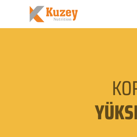
KO
YÜKS