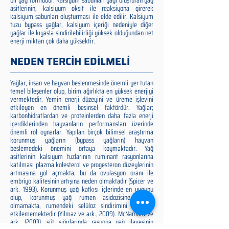
bir yağ formudur. Kalsiyum sabunları yağı oluşturan yağ
asitlerinin, kalsiyum oksit ile reaksiyona girerek
kalsiyum sabunları oluşturması ile elde edilir. Kalsiyum
tuzu bypass yağlar, kalsiyum içeriği nedeniyle diğer
yağlar ile kıyasla sindirilebilirliği yüksek olduğundan net
enerji miktarı çok daha yüksektir.
NEDEN TERCİH EDİLMELİ
Yağlar, insan ve hayvan beslenmesinde önemli yer tutan
temel bileşenler olup, birim ağırlıkta en yüksek enerjiyi
vermektedir. Yemin enerji düzeyini ve üreme işlevini
etkileyen en önemli besinsel faktördür. Yağlar;
karbonhidratlardan ve proteinlerden daha fazla enerji
içerdiklerinden hayvanların performansları üzerinde
önemli rol oynarlar. Yapılan birçok bilimsel araştırma
korunmuş yağların (bypass yağların) hayvan
beslemedeki önemini ortaya koymaktadır. Yağ
asitlerinin kalsiyum tuzlarının ruminant rasyonlarına
katılması plazma kolesterol ve progesteron düzeylerinin
artmasına yol açmakta, bu da ovulasyon oranı ile
embriyo kalitesinin artışına neden olmaktadır (Spicer ve
ark. 1993). Korunmuş yağ katkısı içlerinde en uygunu
olup, korunmuş yağ rumen asidozisine neden
olmamakta, rumendeki selüloz sindirimini olumsuz
etkilememektedir (Yilmaz ve ark., 2009). McNamara ve
ark. (2003), süt sığırlarında rasyona yağ ilavesinin