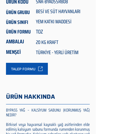
ÜRÜN KODU
SNK-BYA055R808
BESİ VE SÜT HAYVANLARI
ÜRÜN GRUBU
YEM KATKI MADDESİ
ÜRÜN SINIFI
TOZ
ÜRÜN FORMU
AMBALAJ
20 KG KRAFT
MENŞEİ
TÜRKİYE - YERLİ ÜRETİM
TALEP FORMU
ÜRÜN HAKKINDA
BYPASS YAĞ – KALSİYUM SABUNU (KORUNMUŞ YAĞ)
NEDİR?
Bitkisel veya hayvansal kaynaklı yağ asitlerinden elde
edilmiş kalsiyum sabunu formunda rumenden korunmuş