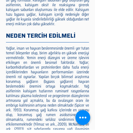
bir yağ formudur. Kalsiyum sabunları yağı oluşturan yağ
asitlerinin, kalsiyum oksit ile reaksiyona girerek
kalsiyum sabunları oluşturması ile elde edilir. Kalsiyum
tuzu bypass yağlar, kalsiyum içeriği nedeniyle diğer
yağlar ile kıyasla sindirilebilirliği yüksek olduğundan net
enerji miktarı çok daha yüksektir.
NEDEN TERCİH EDİLMELİ
Yağlar, insan ve hayvan beslenmesinde önemli yer tutan
temel bileşenler olup, birim ağırlıkta en yüksek enerjiyi
vermektedir. Yemin enerji düzeyini ve üreme işlevini
etkileyen en önemli besinsel faktördür. Yağlar;
karbonhidratlardan ve proteinlerden daha fazla enerji
içerdiklerinden hayvanların performansları üzerinde
önemli rol oynarlar. Yapılan birçok bilimsel araştırma
korunmuş yağların (bypass yağların) hayvan
beslemedeki önemini ortaya koymaktadır. Yağ
asitlerinin kalsiyum tuzlarının ruminant rasyonlarına
katılması plazma kolesterol ve progesteron düzeylerinin
artmasına yol açmakta, bu da ovulasyon oranı ile
embriyo kalitesinin artışına neden olmaktadır (Spicer ve
ark. 1993). Korunmuş yağ katkısı içlerinde en uygunu
olup, korunmuş yağ rumen asidozisine neden
olmamakta, rumendeki selüloz sindirimini olumsuz
etkilememektedir (Yilmaz ve ark., 2009). McNamara ve
ark. (2003), süt sığırlarında rasyona yağ ilavesinin