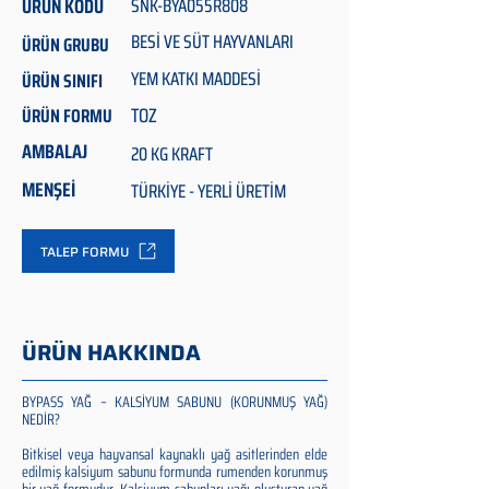
ÜRÜN KODU
SNK-BYA055R808
BESİ VE SÜT HAYVANLARI
ÜRÜN GRUBU
YEM KATKI MADDESİ
ÜRÜN SINIFI
TOZ
ÜRÜN FORMU
AMBALAJ
20 KG KRAFT
MENŞEİ
TÜRKİYE - YERLİ ÜRETİM
TALEP FORMU
ÜRÜN HAKKINDA
BYPASS YAĞ – KALSİYUM SABUNU (KORUNMUŞ YAĞ)
NEDİR?
Bitkisel veya hayvansal kaynaklı yağ asitlerinden elde
edilmiş kalsiyum sabunu formunda rumenden korunmuş