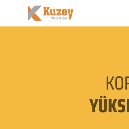
KO
YÜKS