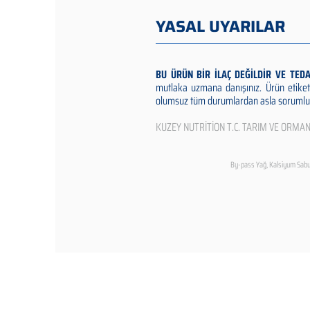
YASAL UYARILAR
BU ÜRÜN BİR İLAÇ DEĞİLDİR VE TED
mutlaka uzmana danışınız. Ürün etiket
olumsuz tüm durumlardan asla sorumlu 
KUZEY NUTRİTİON T.C. TARIM VE ORMA
By-pass Yağ, Kalsiyum Sabun