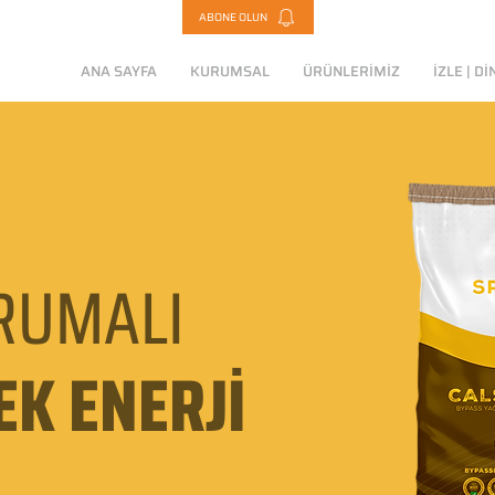
ABONE OLUN
ANA SAYFA
KURUMSAL
ÜRÜNLERİMİZ
İZLE | Dİ
RUMALI
EK ENERJİ