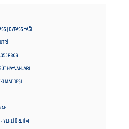
ASS | BYPASS YAĞI
UTRİ
A055R808
 SÜT HAYVANLARI
KI MADDESİ
RAFT
 - YERLİ ÜRETİM