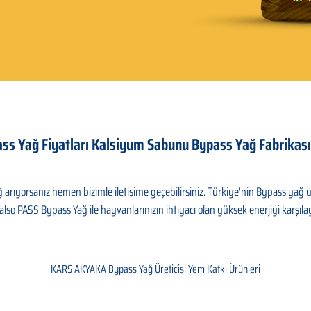
 Yağ Fiyatları Kalsiyum Sabunu Bypass Yağ Fabrikası
rıyorsanız hemen bizimle iletişime geçebilirsiniz. Türkiye'nin Bypass yağ ü
also PASS Bypass Yağ ile hayvanlarınızın ihtiyacı olan yüksek enerjiyi karşılay
KARS AKYAKA Bypass Yağ Üreticisi Yem Katkı Ürünleri