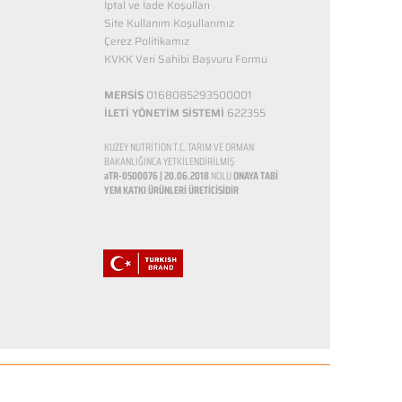
İptal ve İade Koşulları
Site Kullanım Koşullarımız
Çerez Politikamız
KVKK Veri Sahibi Başvuru Formu
MERSİS
0168085293500001
İLETİ YÖNETİM SİSTEMİ
622355
KUZEY NUTRİTİON T.C. TARIM VE ORMAN
BAKANLIĞINCA YETKİLENDİRİLMİŞ
aTR-0500076 | 20.06.2018
NOLU
ONAYA TABİ
YEM KATKI ÜRÜNLERİ ÜRETİCİSİDİR