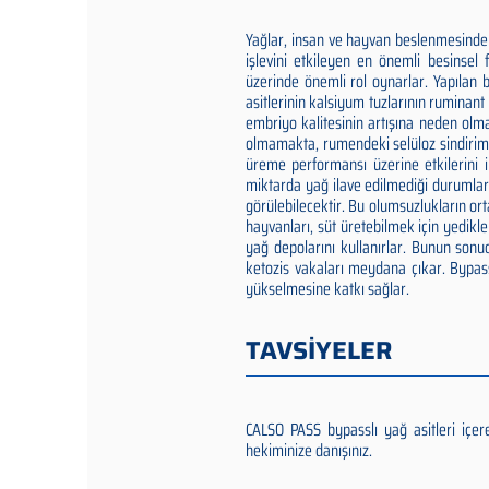
Yağlar, insan ve hayvan beslenmesinde 
işlevini etkileyen en önemli besinsel 
üzerinde önemli rol oynarlar. Yapılan
asitlerinin kalsiyum tuzlarının ruminan
embriyo kalitesinin artışına neden ol
olmamakta, rumendeki selüloz sindirimi
üreme performansı üzerine etkilerini inc
miktarda yağ ilave edilmediği durumlar
görülebilecektir. Bu olumsuzlukların o
hayvanları, süt üretebilmek için yedikle
yağ depolarını kullanırlar. Bunun sonu
ketozis vakaları meydana çıkar. Bypass
yükselmesine katkı sağlar.
TAVSİYELER
CALSO PASS bypasslı yağ asitleri iç
hekiminize danışınız.