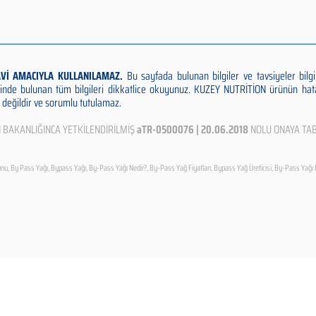
AVİ AMACIYLA KULLANILAMAZ.
Bu sayfada bulunan bilgiler ve tavsiyeler bil
inde bulunan tüm bilgileri dikkatlice okuyunuz. KUZEY NUTRİTİON ürünün hat
değildir ve sorumlu tutulamaz.
N BAKANLIĞINCA YETKİLENDİRİLMİŞ
aTR-0500076 | 20.06.2018
NOLU ONAYA TAB
u, By Pass Yağı, Bypass Yağı, By-Pass Yağı Nedir?, By-Pass Yağ Fiyatları, Bypass Yağ Üreticisi, By-Pass Yağı 