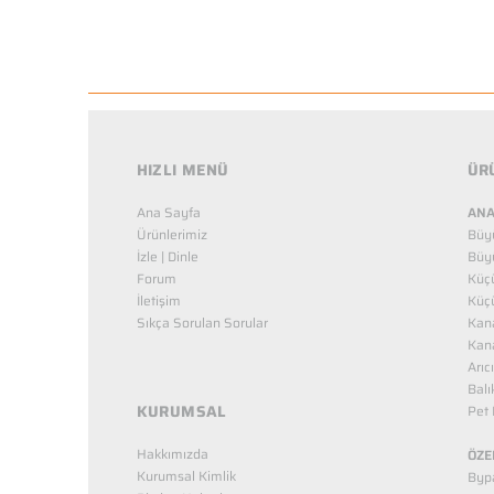
HIZLI MENÜ
ÜR
Ana Sayfa
ANA
Ürünlerimiz
Büy
İzle | Dinle
Büy
Forum
Küç
İletişim
Küç
Sıkça Sorulan Sorular
Kana
Kana
Arıc
Balı
KURUMSAL
Pet 
Hakkımızda
ÖZE
Kurumsal Kimlik
Bypa