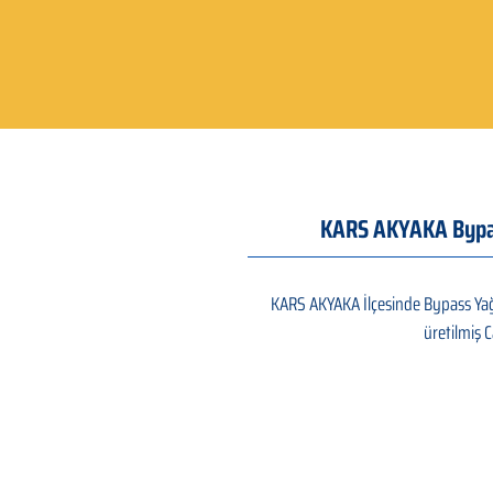
KARS AKYAKA Bypass
KARS AKYAKA İlçesinde Bypass Yağ a
üretilmiş C