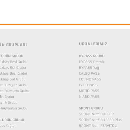
ÜRÜNLERİMİZ
ÜN GRUPLARI
 ÜRÜN GRUBU
BYPASS GRUBU
ükbaş Besi Grubu
BYPASS Promix
ükbaş Süt Grubu
BYPASS Yağ
ükbaş Besi Grubu
CALSO PASS
ükbaş Süt Grubu
COLİNO PASS
tlı Broyler Grubu
LYZİO PASS
tlı Yumurta Grubu
METİO PASS
ılık Grubu
NİASO PASS
kçılık Grubu
Hayvanları Grubu
SPONT GRUBU
SPONT Nutri BUFFER
L ÜRÜN GRUBU
SPONT Nutri BUFFER Plus
ss Yağları
SPONT Nutri FERVİTOLİ