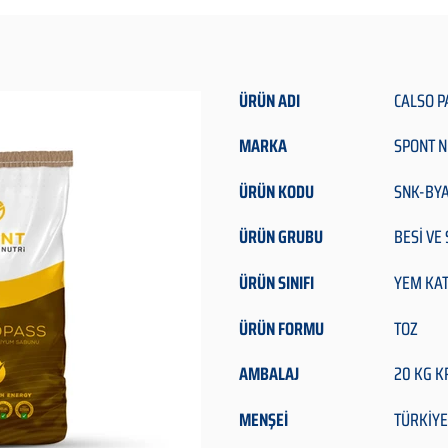
ÜRÜN ADI
CALSO P
MARKA
SPONT N
ÜRÜN KODU
SNK-BY
ÜRÜN GRUBU
BESİ VE
ÜRÜN SINIFI
YEM KAT
ÜRÜN FORMU
TOZ
AMBALAJ
20 KG K
MENŞEİ
TÜRKİYE