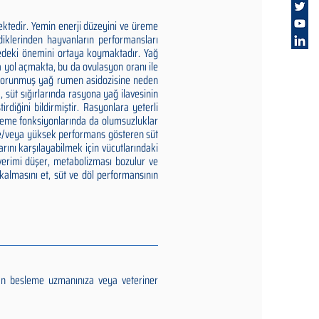
ektedir. Yemin enerji düzeyini ve üreme
rdiklerinden hayvanların performansları
medeki önemini ortaya koymaktadır. Yağ
a yol açmakta, bu da ovulasyon oranı ile
, korunmuş yağ rumen asidozisine neden
süt sığırlarında rasyona yağ ilavesinin
irdiğini bildirmiştir. Rasyonlara yeterli
üreme fonksiyonlarında da olumsuzluklar
 ve/veya yüksek performans gösteren süt
arını karşılayabilmek için vücutlarındaki
 verimi düşer, metabolizması bozulur ve
kalmasını et, süt ve döl performansının
an besleme uzmanınıza veya veteriner