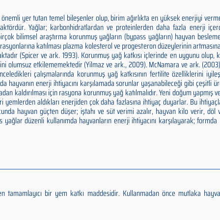
önemli yer tutan temel bileşenler olup, birim ağırlıkta en yüksek enerjiyi verm
faktördür. Yağlar; karbonhidratlardan ve proteinlerden daha fazla enerji içe
 birçok bilimsel araştırma korunmuş yağların (bypass yağların) hayvan besle
t rasyonlarına katılması plazma kolesterol ve progesteron düzeylerinin artmasın
maktadır (Spicer ve ark. 1993). Korunmuş yağ katkısı içlerinde en uygunu olup
ni olumsuz etkilememektedir (Yilmaz ve ark., 2009). McNamara ve ark. (2003), 
eledikleri çalışmalarında korunmuş yağ katkısının fertilite özelliklerini iyileşt
da hayvanın enerji ihtiyacını karşılamada sorunlar yaşanabileceği gibi çeşitli 
rtadan kaldırılması için rasyona korunmuş yağ katılmalıdır. Yeni doğum yapmış
ri yemlerden aldıkları enerjiden çok daha fazlasına ihtiyaç duyarlar. Bu ihtiyaçl
cunda hayvan güçten düşer; iştahı ve süt verimi azalır, hayvan kilo verir, döl
 yağlar düzenli kullanımda hayvanların enerji ihtiyacını karşılayarak; formda 
eren tamamlayıcı bir yem katkı maddesidir. Kullanmadan önce mutlaka hayv