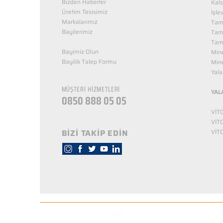
Bizden Haberler
Kals
Üretim Tesisimiz
İşle
Markalarımız
Tama
Bayilerimiz
Tam
Tama
Bayimiz Olun
Mine
Bayilik Talep Formu
Mine
KUZEY NUTRİTİON
Yala
MÜŞTERİ HİZMETLERİ
YAL
0850 888 05 05
VİT
VİT
BİZİ TAKİP EDİN
VİT
© Copyright