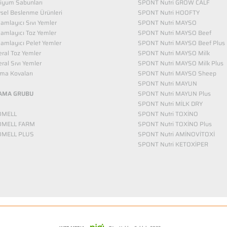
iyum Sabunları
SPONT Nutri GROW CALF
vsel Beslenme Ürünleri
SPONT Nutri HOOFTY
mlayıcı Sıvı Yemler​
SPONT Nutri MAYSO
amlayıcı Toz Yemler
SPONT Nutri MAYSO Beef
mlayıcı Pelet Yemler
SPONT Nutri MAYSO Beef Plus
ral Toz Yemler
SPONT Nutri MAYSO Milk
ral Sıvı Yemler
SPONT Nutri MAYSO Milk Plus
ma Kovaları
SPONT Nutri MAYSO Sheep
SPONT Nutri MAYUN
AMA GRUBU
SPONT Nutri MAYUN Plus
SPONT Nutri MİLK DRY
OMELL
SPONT Nutri TOXİNO
OMELL FARM
SPONT Nutri TOXİNO Plus
OMELL PLUS
SPONT Nutri AMİNOVİTOXİ
SPONT Nutri KETOXİPER