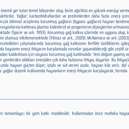
önemli yer tutan temel bileşenler olup, birim ağırlıkta en yüksek enerjiyi verm
faktördür. Yağlar; karbonhidratlardan ve proteinlerden daha fazla enerji içe
 birçok bilimsel araştırma korunmuş yağların (bypass yağların) hayvan besle
t rasyonlarına katılması plazma kolesterol ve progesteron düzeylerinin artmasın
maktadır (Spicer ve ark. 1993). Korunmuş yağ katkısı içlerinde en uygunu olup
ni olumsuz etkilememektedir (Yilmaz ve ark., 2009). McNamara ve ark. (2003), 
eledikleri çalışmalarında korunmuş yağ katkısının fertilite özelliklerini iyileşt
da hayvanın enerji ihtiyacını karşılamada sorunlar yaşanabileceği gibi çeşitli 
rtadan kaldırılması için rasyona korunmuş yağ katılmalıdır. Yeni doğum yapmış
ri yemlerden aldıkları enerjiden çok daha fazlasına ihtiyaç duyarlar. Bu ihtiyaçl
cunda hayvan güçten düşer; iştahı ve süt verimi azalır, hayvan kilo verir, döl
 yağlar düzenli kullanımda hayvanların enerji ihtiyacını karşılayarak; formda 
eren tamamlayıcı bir yem katkı maddesidir. Kullanmadan önce mutlaka hayv