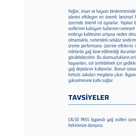
Yağlar, insan ve hayvan beslenmesinde 
işlevini etkileyen en önemli besinsel 
üzerinde önemli rol oynarlar. Yapılan
asitlerinin kalsiyum tuzlarının ruminan
embriyo kalitesinin artışına neden ol
olmamakta, rumendeki selüloz sindirimi
üreme performansı üzerine etkilerini inc
miktarda yağ ilave edilmediği durumlar
görülebilecektir. Bu olumsuzlukların o
hayvanları, süt üretebilmek için yedikle
yağ depolarını kullanırlar. Bunun sonu
ketozis vakaları meydana çıkar. Bypass
yükselmesine katkı sağlar.
TAVSİYELER
CALSO PASS bypasslı yağ asitleri iç
hekiminize danışınız.