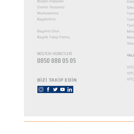
Bizden Haberler
Kals
Üretim Tesisimiz
İşle
Markalarımız
Tama
Bayilerimiz
Tam
Tama
Bayimiz Olun
Mine
Bayilik Talep Formu
Mine
KUZEY NUTRİTİON
Yala
MÜŞTERİ HİZMETLERİ
YAL
0850 888 05 05
VİT
VİT
BİZİ TAKİP EDİN
VİT
© Copyright