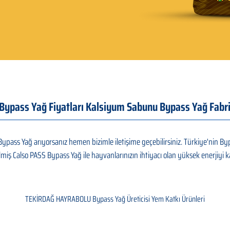
ass Yağ Fiyatları Kalsiyum Sabunu Bypass Yağ Fabrik
ass Yağ arıyorsanız hemen bizimle iletişime geçebilirsiniz. Türkiye'nin Byp
lmiş Calso PASS Bypass Yağ ile hayvanlarınızın ihtiyacı olan yüksek enerjiyi kar
TEKİRDAĞ HAYRABOLU Bypass Yağ Üreticisi Yem Katkı Ürünleri