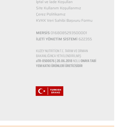
İptal ve İade Koşulları
Site Kullanım Koşullarımız
Çerez Politikamız
KVKK Veri Sahibi Başvuru Formu
MERSİS
0168085293500001
İLETİ YÖNETİM SİSTEMİ
622355
KUZEY NUTRİTİON T.C. TARIM VE ORMAN
BAKANLIĞINCA YETKİLENDİRİLMİŞ
aTR-0500076 | 20.06.2018
NOLU
ONAYA TABİ
YEM KATKI ÜRÜNLERİ ÜRETİCİSİDİR