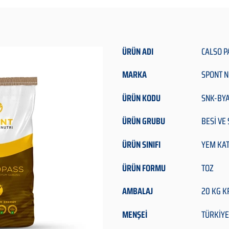
ÜRÜN ADI
CALSO P
MARKA
SPONT N
ÜRÜN KODU
SNK-BY
ÜRÜN GRUBU
BESİ VE
ÜRÜN SINIFI
YEM KAT
ÜRÜN FORMU
TOZ
AMBALAJ
20 KG K
MENŞEİ
TÜRKİYE