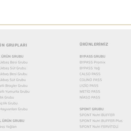
ÜRÜNLERİMİZ
ÜN GRUPLARI
 ÜRÜN GRUBU
BYPASS GRUBU
ükbaş Besi Grubu
BYPASS Promix
ükbaş Süt Grubu
BYPASS Yağ
ükbaş Besi Grubu
CALSO PASS
ükbaş Süt Grubu
COLİNO PASS
tlı Broyler Grubu
LYZİO PASS
tlı Yumurta Grubu
METİO PASS
ılık Grubu
NİASO PASS
kçılık Grubu
Hayvanları Grubu
SPONT GRUBU
SPONT Nutri BUFFER
L ÜRÜN GRUBU
SPONT Nutri BUFFER Plus
ss Yağları
SPONT Nutri FERVİTOLİ