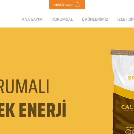
ABONE OLUN
ANA SAYFA
KURUMSAL
ÜRÜNLERİMİZ
İZLE | Dİ
RUMALI
EK ENERJİ