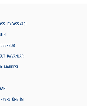
ASS | BYPASS YAĞI
UTRİ
A055R808
 SÜT HAYVANLARI
KI MADDESİ
RAFT
 - YERLİ ÜRETİM