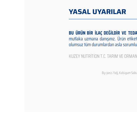
YASAL UYARILAR
BU ÜRÜN BİR İLAÇ DEĞİLDİR VE TED
mutlaka uzmana danışınız. Ürün etiket
olumsuz tüm durumlardan asla sorumlu 
KUZEY NUTRİTİON T.C. TARIM VE ORMA
By-pass Yağ, Kalsiyum Sabun