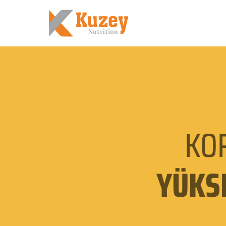
KO
YÜKS