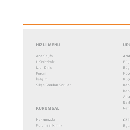
HIZLI MENÜ
ÜR
Ana Sayfa
ANA
Ürünlerimiz
Büy
İzle | Dinle
Büy
Forum
Küç
İletişim
Küç
Sıkça Sorulan Sorular
Kana
Kana
Arıc
Balı
KURUMSAL
Pet 
Hakkımızda
ÖZE
Kurumsal Kimlik
Bypa