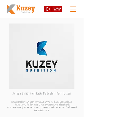
Avrupa Birliği Yem Katkı Maddeleri Kayıt Listesi
KUZEY NUTRİTİON GIDA TARIM HAYVANCILIK SANAYİ VE TİCARET LİMİTED ŞİRKETİ
TÜRKİYE CUMHURİYETİ TARIM VE ORMAN BAKANLIĞINCA YETKİLENDİRİLMİŞ
aTR-0500076 |
20.06.2018
NOLU ONAYA TABİ YEM KATKI ÜRÜNLERİ
ÜRETİCİSİDİR