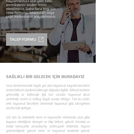
hayvanlarınıza özel yem katkı
premikslerini bizden temin
edebilirsiniz. Daha fazla bilgi için
talep formunu doldurabilir veya
çağrı merkezimizi arayabilirsiniz.
TALEP FORMU
SAĞLIKLI BİR GELECEK İÇİN BURADAYIZ
İnsan beslenmesinde büyük yeri olan hayvansal kaynaklı besinlerin
üretimi bitkisel ürünlerin kalitesiyle doğrudan ilgilidir. Bitkisel ürünlerin
yetersizliği ve kalitesiyle ilgili tüm sorunlar hayvansal besin
üretiminde verimi ve kaliteyi büyük oranda etkiliyor. Tüm bu riskler
artık hayvansal besinlerin üretiminde hayvansal gıda takviyelerini
zorunlu hale getiriyor.
İşte tüm bu nedenlerle tarım ve hayvancılık sektöründe uzun yıllar
boyunca edindiğimiz deneyim ve bilgi birikimi, yüksek teknoloji ve
imalat konusunda uzmanlaşmış profesyonel ekibimizle; hayvan
yetiştiriciliğinde yüksek verim ve hayvansal ürünlerde yüksek