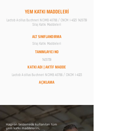
YEM KATKI MADDELERİ
Lactob Acillus Buchneri NCIMB 40788 / CNCM I-4323 1k20739
Silaj Katkı Maddeleri
ALT SINIFLANDIRMA
Silaj Katkı Maddeleri
TANIMLAYICI NO
1k20739
KATKI ADI | AKTİF MADDE
Lactob Acillus Buchneri NCIMB 40788 / CNCM I-4323
AÇIKLAMA
Hayvan beslemede kullanılan tüm
yem katkı maddelerini,