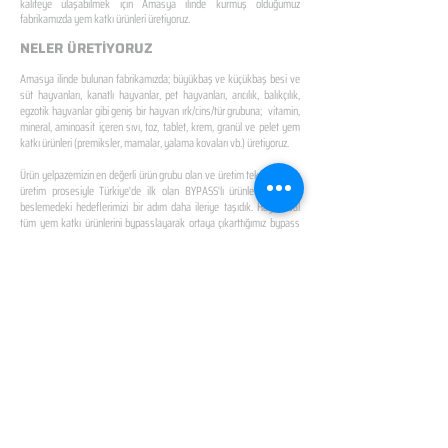
kaliteye ulaşabilmek için Amasya ilinde kurmuş olduğumuz
fabrikamızda yem katkı ürünleri üretiyoruz.
NELER ÜRETİYORUZ
Amasya ilinde bulunan fabrikamızda; büyükbaş ve küçükbaş besi ve
süt hayvanları, kanatlı hayvanlar, pet hayvanları, arıcılık, balıkçılık,
egzotik hayvanlar gibi geniş bir hayvan ırk/cins/tür grubuna; vitamin,
mineral, aminoasit içeren sıvı, toz, tablet, krem, granül ve pelet yem
katkı ürünleri (premiksler, mamalar, yalama kovaları vb.) üretiyoruz.
Ürün yelpazemizin en değerli ürün grubu olan ve üretim teknolojisi ve
üretim prosesiyle Türkiye'de ilk olan BYPASS'lı ürünlerle hayvan
beslemedeki hedeflerimizi bir adım daha ileriye taşıdık. Hayvansal
tüm yem katkı ürünlerini bypasslayarak ortaya çıkarttığımız bypass
yağ ve bypass promix gibi bypasslı ana ürün gruplarımızı hayvancılığın
geleceğine sunmanın mutluluğunu yaşıyoruz.
TÜRKİYE'DEKİ
İLK ÜRETİM TESİSİ
Tüm premiksi Bypasslama teknolojisine sahip
Türkiye'nin ilk üretim tesisini Amasya'da kurduk.